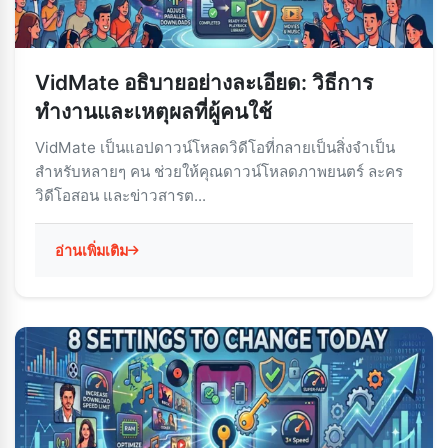
VidMate อธิบายอย่างละเอียด: วิธีการ
ทำงานและเหตุผลที่ผู้คนใช้
VidMate เป็นแอปดาวน์โหลดวิดีโอที่กลายเป็นสิ่งจำเป็น
สำหรับหลายๆ คน ช่วยให้คุณดาวน์โหลดภาพยนตร์ ละคร
วิดีโอสอน และข่าวสารต...
อ่านเพิ่มเติม