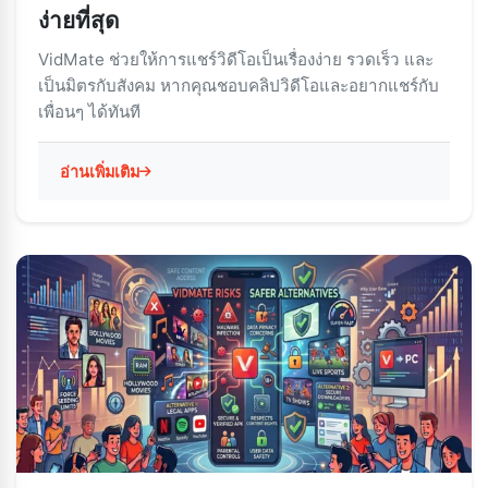
ง่ายที่สุด
VidMate ช่วยให้การแชร์วิดีโอเป็นเรื่องง่าย รวดเร็ว และ
เป็นมิตรกับสังคม หากคุณชอบคลิปวิดีโอและอยากแชร์กับ
เพื่อนๆ ได้ทันที
อ่านเพิ่มเติม