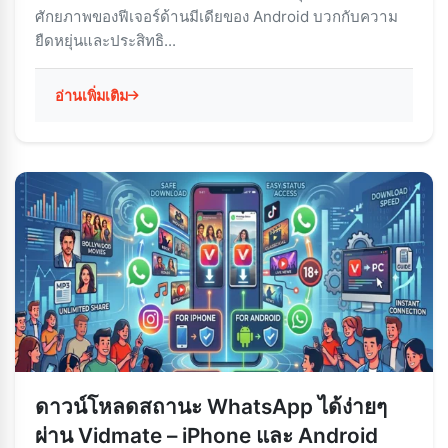
ศักยภาพของฟีเจอร์ด้านมีเดียของ Android บวกกับความ
ยืดหยุ่นและประสิทธิ...
อ่านเพิ่มเติม
ดาวน์โหลดสถานะ WhatsApp ได้ง่ายๆ
ผ่าน Vidmate – iPhone และ Android