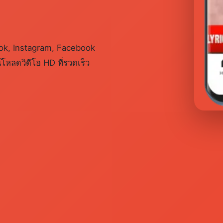
ok, Instagram, Facebook
โหลดวิดีโอ HD ที่รวดเร็ว