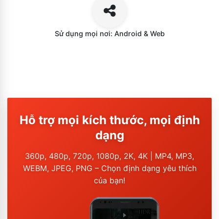
Sử dụng mọi nơi: Android & Web
Hỗ trợ mọi kích thước, mọi định
dạng
360p, 480p, 720p, 1080p, 2K, 4K | MP4, MP3,
WEBM, JPEG, PNG – Chọn định dạng yêu thích
của bạn!