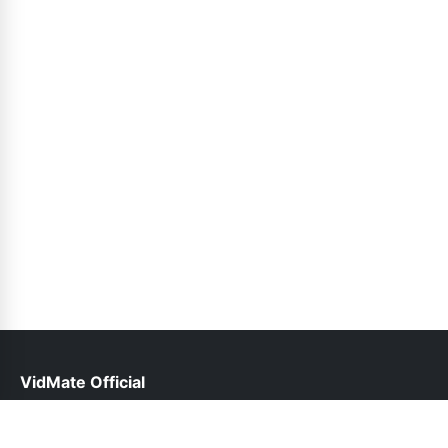
VidMate Official
help@vidmate-official.net.pk