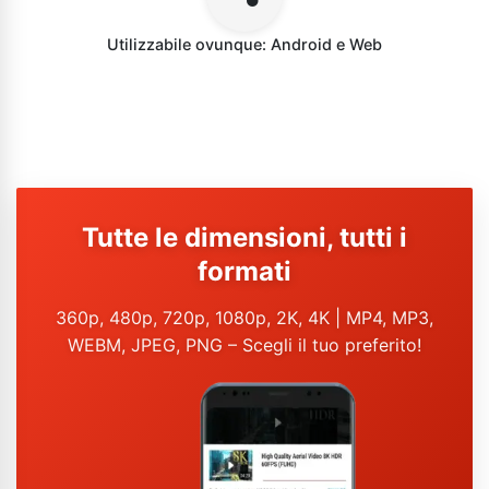
Utilizzabile ovunque: Android e Web
Tutte le dimensioni, tutti i
formati
360p, 480p, 720p, 1080p, 2K, 4K | MP4, MP3,
WEBM, JPEG, PNG – Scegli il tuo preferito!