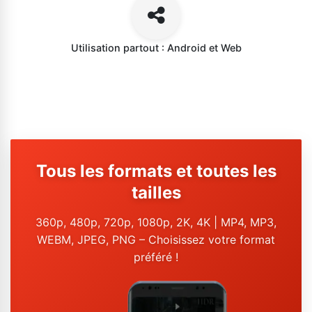
Utilisation partout : Android et Web
Tous les formats et toutes les
tailles
360p, 480p, 720p, 1080p, 2K, 4K | MP4, MP3,
WEBM, JPEG, PNG – Choisissez votre format
préféré !