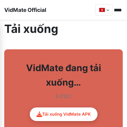
VidMate Official
Tải xuống
VidMate đang tải
xuống…
6.0102
Tải xuống VidMate APK