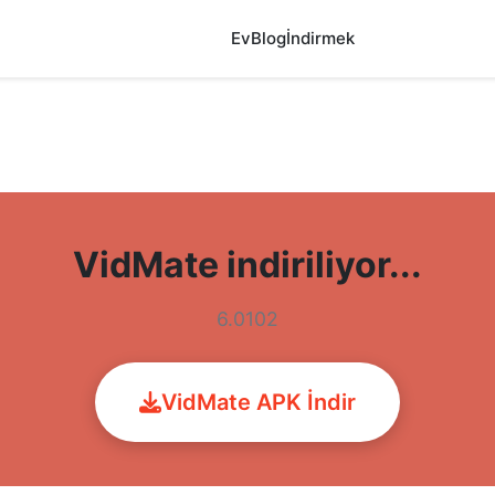
Ev
Blog
İndirmek
VidMate indiriliyor...
6.0102
VidMate APK İndir