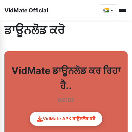
VidMate Official
ਡਾਊਨਲੋਡ ਕਰੋ
VidMate ਡਾਊਨਲੋਡ ਕਰ ਰਿਹਾ
ਹੈ..
6.0102
VidMate APK ਡਾਊਨਲੋਡ ਕਰੋ