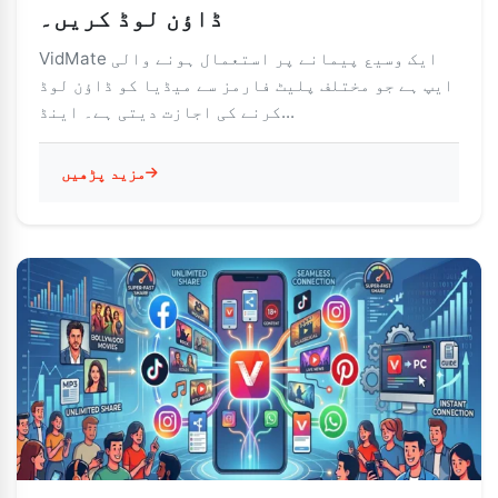
ڈاؤن لوڈ کریں۔
VidMate ایک وسیع پیمانے پر استعمال ہونے والی
ایپ ہے جو مختلف پلیٹ فارمز سے میڈیا کو ڈاؤن لوڈ
کرنے کی اجازت دیتی ہے۔ اینڈ...
مزید پڑھیں