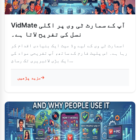
VidMate آپ کے سمارٹ ٹی وی پر اگلی
نسل کی تفریح ​​لاتا ہے۔
اسمارٹ ٹی وی کے لیے وِڈ میٹ ایک بنیادی اقدام کر
رہا ہے۔ اس پلیٹ فارم کے ساتھ، آپ تفریحی مواد کی
ایک بڑی لائبریری تک رسائ...
مزید پڑھیں