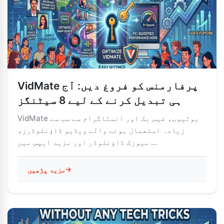
VidMate پرفارمنس کو فروغ دیں: آج
ہی تبدیل کرنے کے لیے 8 سیٹنگز
VidMate یوٹیوب، فیس بک اور انسٹاگرام سے سب سے
زیادہ استعمال ہونے والے ویڈیو ڈاؤنلوڈرز،
میوزک ڈاؤنلوڈر اور مزید ایپس میں ...
مزید پڑھیں