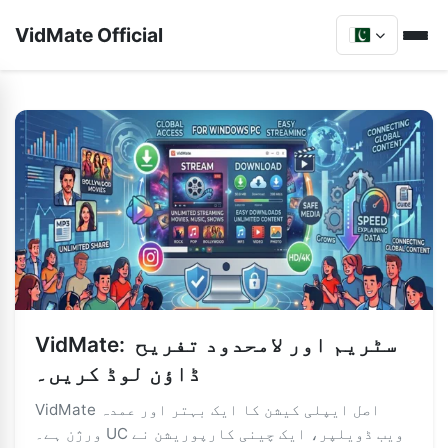
VidMate Official
VidMate: سٹریم اور لامحدود تفریح ​​
ڈاؤن لوڈ کریں۔
VidMate اصل ایپلی کیشن کا ایک بہتر اور عمدہ
ورژن ہے۔ UC ویب ڈویلپر، ایک چینی کارپوریشن نے