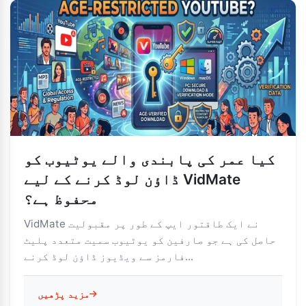
کیا عمر کی پابندی والے یوٹیوب کو
ڈاؤن لوڈ کرنے کے لیے VidMate
محفوظ ہے؟
VidMate نے ایک طاقتور ایپ کے طور پر مقبولیت
حاصل کی ہے جو صارفین کو یوٹیوب سمیت متعدد پلیٹ
فارمز سے ویڈیوز ڈاؤن لوڈ کرنے...
مزید پڑھیں