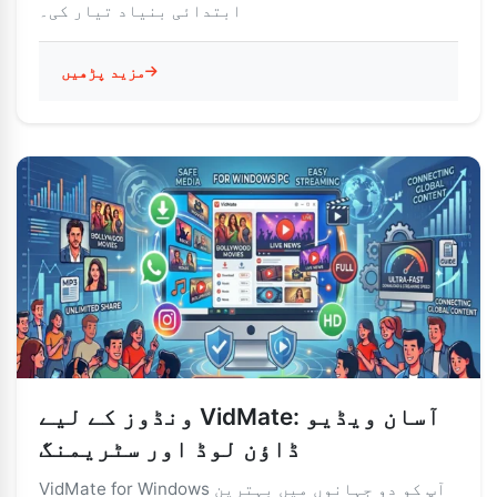
ابتدائی بنیاد تیار کی۔
مزید پڑھیں
ونڈوز کے لیے VidMate: آسان ویڈیو
ڈاؤن لوڈ اور سٹریمنگ
VidMate for Windows آپ کو دو جہانوں میں بہترین