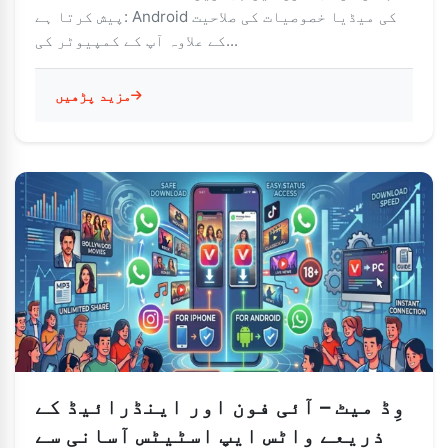
پیش کرتا ہے: Android کی میڈیا خصوصیات کی صلاحیت
کے علاوہ آپ کے کمپیوٹر کی...
مزید پڑھیں
وِڈ میٹ – آئی فون اور اینڈرائیڈ کے
ذریعے واٹس ایپ اسٹیٹس آسانی سے