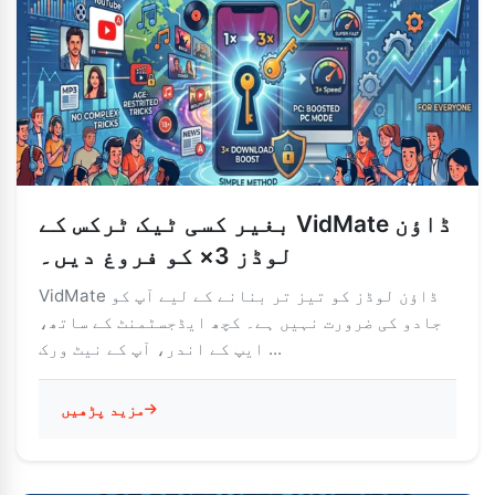
بغیر کسی ٹیک ٹرکس کے VidMate ڈاؤن
لوڈز 3× کو فروغ دیں۔
VidMate ڈاؤن لوڈز کو تیز تر بنانے کے لیے آپ کو
جادو کی ضرورت نہیں ہے۔ کچھ ایڈجسٹمنٹ کے ساتھ،
ایپ کے اندر، آپ کے نیٹ ورک ...
مزید پڑھیں