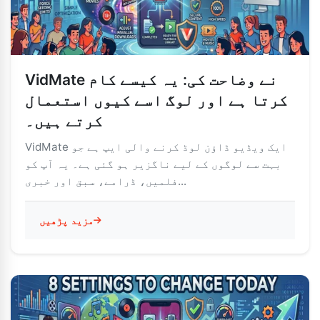
VidMate نے وضاحت کی: یہ کیسے کام
کرتا ہے اور لوگ اسے کیوں استعمال
کرتے ہیں۔
VidMate ایک ویڈیو ڈاؤن لوڈ کرنے والی ایپ ہے جو
بہت سے لوگوں کے لیے ناگزیر ہو گئی ہے۔ یہ آپ کو
فلمیں، ڈرامے، سبق اور خبری...
مزید پڑھیں