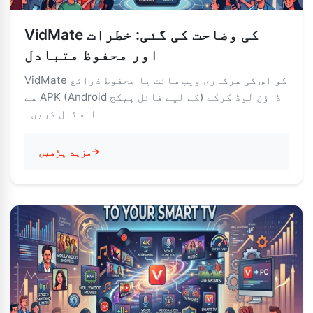
VidMate کی وضاحت کی گئی: خطرات
اور محفوظ متبادل
VidMate کو اس کی سرکاری ویب سائٹ یا محفوظ ذرائع
سے APK (Android کے لیے فائل پیکج) ڈاؤن لوڈ کرکے
انسٹال کریں۔
مزید پڑھیں