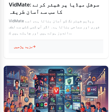
VidMate: سوشل میڈیا پر شیئر کرنے
کا سب سے آسان طریقہ
VidMate ویڈیو شیئرنگ کو آسان بناتا ہے، اسے
فوری اور سماجی بناتا ہے۔ اگر آپ کسی کلپ سے لطف
اندوز ہوتے ہیں اور چاہتے ہیں ک...
مزید پڑھیں