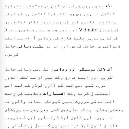
علاقے
میں ہوں جہاں آپ کے پاس مستحکم انٹرنیٹ
کنکشن نہ ہو، بس جب انٹرنیٹ کنکشن ہو تو اپنی
پسندیدہ فلمیں اور ٹی وی سیریز ڈاؤن لوڈ کریں
اور پھر جب چاہیں دیکھیں۔ صرف Vidmate استعمال
کرتے ہوئے ہر پلیٹ فارم کی ویڈیو آرام سے اپنے
ڈیوائس پر حاصل کریں اور اس پر
مکمل رسائی
حاصل
کریں۔
آف لائن موسیقی اور ویڈیوز
تک بھی رسائی حاصل
کریں اور اپنے فارغ وقت میں ان سے لطف اندوز
ہوں۔ کسی بھی قسم کے ڈاؤن لوڈز کے لیے ایپ
استعمال کرتے وقت
اشتہارات
دیکھنے کی زحمت
اٹھانے کی ضرورت نہیں کیونکہ بنانے والوں نے
یقینی بنایا ہے کہ صارفین کسی بھی چیز سے پریشان
نہ ہوں۔ ایپ ڈاؤن لوڈ کرنے اور ایپ کے ذریعے
فائلز ڈاؤن لوڈ کرنے دونوں کا عمل بہت آسان ہے