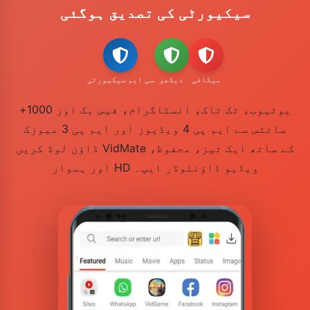
سیکیورٹی کی تصدیق ہوگئی
میکافی
دیکھو
سی ایم سیکیورٹی
یوٹیوب، ٹک ٹاک، انسٹاگرام، فیس بک اور 1000+
سائٹس سے ایم پی 4 ویڈیوز اور ایم پی 3 میوزک
ڈاؤن لوڈ کریں VidMate کے ساتھ ایک تیز، محفوظ،
اور ہموار HD ویڈیو ڈاؤنلوڈر ایپ۔