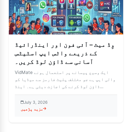
وِڈ میٹ – آئی فون اور اینڈرائیڈ
کے ذریعے واٹس ایپ اسٹیٹس
آسانی سے ڈاؤن لوڈ کریں۔
VidMate ایک وسیع پیمانے پر استعمال ہونے
والی ایپ ہے جو مختلف پلیٹ فارمز سے میڈیا کو
ڈاؤن لوڈ کرنے کی اجازت دیتی ہے۔ اینڈ...
July 3, 2026
مزید پڑھیں
ڈ کے ذریعے واٹس ایپ اسٹیٹس آسانی سے ڈاؤن لوڈ کریں۔