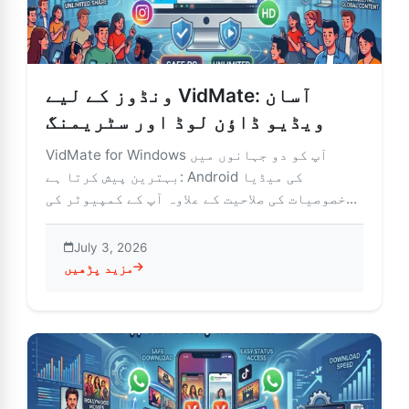
ونڈوز کے لیے VidMate: آسان
ویڈیو ڈاؤن لوڈ اور سٹریمنگ
VidMate for Windows آپ کو دو جہانوں میں
بہترین پیش کرتا ہے: Android کی میڈیا
خصوصیات کی صلاحیت کے علاوہ آپ کے کمپیوٹر کی...
July 3, 2026
مزید پڑھیں
 لیے VidMate: آسان ویڈیو ڈاؤن لوڈ اور سٹریمنگ