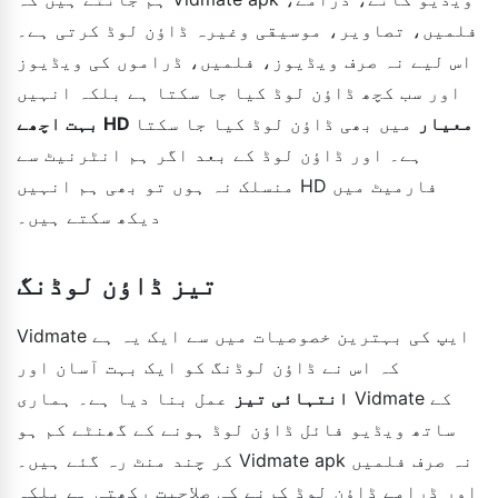
فلمیں، تصاویر، موسیقی وغیرہ ڈاؤن لوڈ کرتی ہے۔
اس لیے نہ صرف ویڈیوز، فلمیں، ڈراموں کی ویڈیوز
اور سب کچھ ڈاؤن لوڈ کیا جا سکتا ہے بلکہ انہیں
بہت اچھے HD معیار
میں بھی ڈاؤن لوڈ کیا جا سکتا
ہے۔ اور ڈاؤن لوڈ کے بعد اگر ہم انٹرنیٹ سے
منسلک نہ ہوں تو بھی ہم انہیں HD فارمیٹ میں
دیکھ سکتے ہیں۔
تیز ڈاؤن لوڈنگ
Vidmate ایپ کی بہترین خصوصیات میں سے ایک یہ ہے
کہ اس نے ڈاؤن لوڈنگ کو ایک بہت آسان اور
انتہائی تیز
عمل بنا دیا ہے۔ ہماری Vidmate کے
ساتھ ویڈیو فائل ڈاؤن لوڈ ہونے کے گھنٹے کم ہو
کر چند منٹ رہ گئے ہیں۔ Vidmate apk نہ صرف فلمیں
اور ڈرامے ڈاؤن لوڈ کرنے کی صلاحیت رکھتی ہے بلکہ