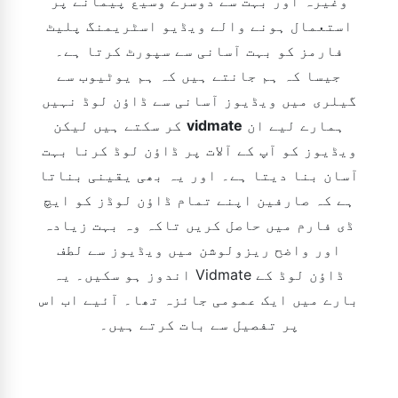
وغیرہ اور بہت سے دوسرے وسیع پیمانے پر
استعمال ہونے والے ویڈیو اسٹریمنگ پلیٹ
فارمز کو بہت آسانی سے سپورٹ کرتا ہے۔
جیسا کہ ہم جانتے ہیں کہ ہم یوٹیوب سے
گیلری میں ویڈیوز آسانی سے ڈاؤن لوڈ نہیں
ہمارے لیے ان
vidmate
کر سکتے ہیں لیکن
ویڈیوز کو آپ کے آلات پر ڈاؤن لوڈ کرنا بہت
آسان بنا دیتا ہے۔ اور یہ بھی یقینی بناتا
ہے کہ صارفین اپنے تمام ڈاؤن لوڈز کو ایچ
ڈی فارم میں حاصل کریں تاکہ وہ بہت زیادہ
اور واضح ریزولوشن میں ویڈیوز سے لطف
اندوز ہو سکیں۔ یہ Vidmate ڈاؤن لوڈ کے
بارے میں ایک عمومی جائزہ تھا۔ آئیے اب اس
پر تفصیل سے بات کرتے ہیں۔