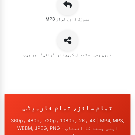
MP3 میوزک ڈاؤن لوڈز
کہیں بھی استعمال کریں: اینڈرائیڈ اور ویب
تمام سائز، تمام فارمیٹس
360p، 480p، 720p، 1080p، 2K، 4K | MP4, MP3,
WEBM, JPEG, PNG - اپنی پسند کا انتخاب