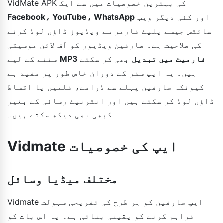
VidMate APK کی بہترین خصوصیات میں سے ایک
اور کئی دیگر ویب
Facebook، YouTube، WhatsApp
سائٹس جیسے پلیٹ فارمز سے ویڈیوز ڈاؤن لوڈ کرنے
کی صلاحیت ہے۔ صارفین ویڈیوز کو آف لائن موسیقی
MP3 فارمیٹ میں تبدیل
بھی کر سکتے
سننے کے لیے
ہیں۔ یہ ایپ سفر کے دوران خاص طور پر مفید ہے
کیونکہ صارفین پہلے سے ڈرامے، فلمیں یا اقساط
ڈاؤن لوڈ کر سکتے ہیں اور انٹرنیٹ رسائی کے بغیر
کبھی بھی دیکھ سکتے ہیں۔
Vidmate ایپ کی خصوصیات
مختلف میڈیا وسائل
Vidmate ایپ صارفین کو ہر طرح کی تفریحی سہولت
فراہم کرنے کو یقینی بناتی ہے۔ یہ اس بات کو