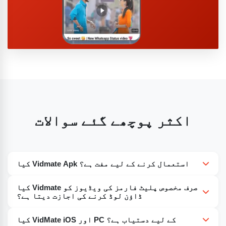
اکثر پوچھے گئے سوالات
کیا Vidmate Apk استعمال کرنے کے لیے مفت ہے؟
ہاں، ہمارا vidmate apk سو فیصد مفت ایپلی کیشن ہے۔
کیا Vidmate صرف مخصوص پلیٹ فارمز کی ویڈیوز کو
مختلف قسم کے ڈاؤن لوڈز حاصل کرنے کے لیے اس ایپ کا
ڈاؤن لوڈ کرنے کی اجازت دیتا ہے؟
استعمال ممکن اور مفت بھی ہے۔ آپ لوگوں کو خود ایپ ڈاؤن
نہیں اس Vidmate apk کے ساتھ ایسا نہیں ہے۔ Vidmate
کیا VidMate iOS اور PC کے لیے دستیاب ہے؟
لوڈ کرنے یا ویڈیوز ڈاؤن لوڈ کرنے کے لیے ایپ استعمال