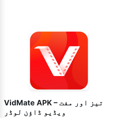
VidMate APK – تیز اور مفت
ویڈیو ڈاؤن لوڈر