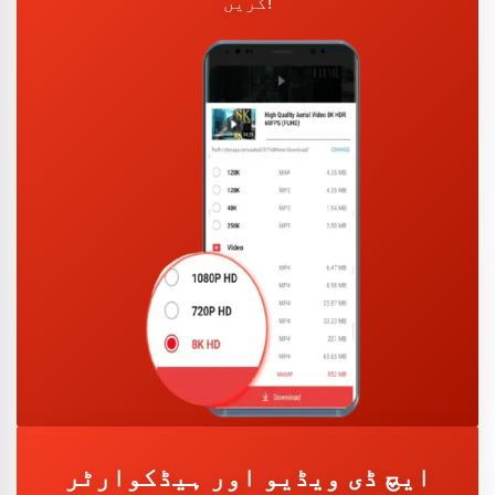
کریں!
ایچ ڈی ویڈیو اور ہیڈکوارٹر