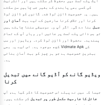
ایک پلے لسٹ میں محفوظ کر سکتے ہیں اور انٹرنیٹ
کی کسی بھی پابندی کے بغیر جب چاہیں سن سکتے
ہیں۔ یہ خصوصیت ڈاؤن لوڈ شدہ گانوں کو ڈاؤن لوڈ
کرنا اور تلاش کرنا صارفین کے لیے بہت
آسان اور
سہل
بنا دے گی۔ اگر آپ وہ موسیقی سننا چاہتے ہیں
تو بس ذاتی پلے لسٹ پر جائیں اور وہاں آپ کے تمام
پسندیدہ محفوظ اور ڈاؤن لوڈ کردہ ویڈیوز اور سب
کچھ موجود ہے۔ اس لیے یہ بھی Vidmate Apk کی
بہترین خصوصیت ہے جو ہر چیز کو بہت آسان بناتی
ہے۔
ویڈیو گانے کو آڈیو گانے میں تبدیل
کرنا
جیسا کہ میں نے پہلے اس خصوصیت کا ذکر کیا ہے، آپ
فائل کا فارمیٹ مکمل طور پر تبدیل
کر سکتے ہیں۔