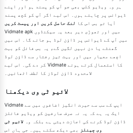
ہر وہ ویڈیو کلپ بھی جو آپ کو پسند ہو اور اپنے
ڈیوائس پر چاہتے ہوں۔ اس لیے اگر آپ کو کچھ پسند
آیا تو بس اس کا
لنک حاصل کریں اور پیسٹ کریں
Vidmate apk میں اور تھوڑی دیر بعد یہ سیکنڈوں
میں آپ کے ڈیوائس پر ڈاؤن لوڈ ہو جائے گا۔ اس میں
گھنٹے یا دن نہیں لگیں گے، یہ بس فائل کو بہت
اچھے معیار میں اور بہت تیز رفتار سے ڈاؤن لوڈ
کر دے گی۔ اس لیے Vidmate کا استعمال کرتے ہوئے
لامحدود ڈاؤن لوڈز کا لطف اٹھائیں۔
لائیو ٹی وی دیکھنا
Vidmate ایپ کے سب سے حیرت انگیز اضافوں میں سے
ایک یہ ہے کہ یہ نہ صرف صارفین کو ویڈیو فائلز
ڈاؤن لوڈ کرنے کی اجازت دیتی ہے بلکہ وہ
لائیو ٹی
وی چینلز
بھی دیکھ سکتے ہیں۔ جی ہاں اس