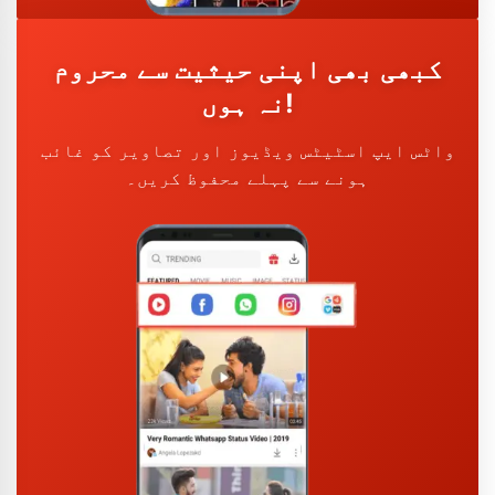
کبھی بھی اپنی حیثیت سے محروم
نہ ہوں!
واٹس ایپ اسٹیٹس ویڈیوز اور تصاویر کو غائب
ہونے سے پہلے محفوظ کریں۔