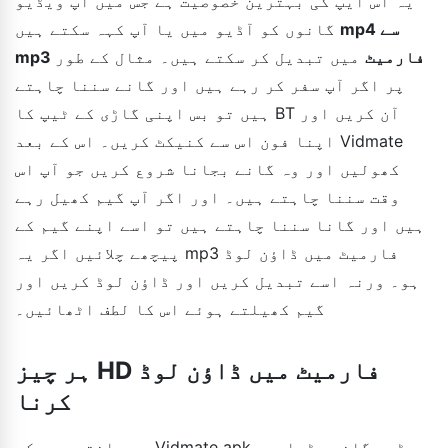
یہ اس ایپ کی بہترین خصوصیت ہے جس میں آپ ویڈیو
mp4 سے
گانوں کو آڈیو میں یا آپ کہہ سکتے ہیں
mp3 فارمیٹ
میں تبدیل کر سکتے ہیں۔ مثال کے طور
پر اگر آپ سفر کر رہے ہیں اور گانے سننا چاہتے
ہیں تو بس اپنی گاڑی کے ٹیپ کا BT آن کریں اور
اپنا فون اس سے کنیکٹ کریں۔ اس کے بعد Vidmate
کھولیں اور وہ گانے بجانا شروع کریں جو آپ اس
وقت سننا چاہتے ہیں۔ اور اگر آپ گیم کھیل رہے
ہیں اور گانا سننا چاہتے ہیں تو اسے اپنے گیم کے
پیچھے چلائیں اگر یہ mp3 فارمیٹ میں ڈاؤن لوڈ
ہو۔ ورنہ اسے تبدیل کریں اور ڈاؤن لوڈ کریں اور
گیم کھیلتے ہوئے اس کا لطف اٹھائیں۔
ہر چیز HD فارمیٹ میں ڈاؤن لوڈ
کرنا
ہم جانتے ہیں کہ Vidmate apk ویڈیو گانے، ڈرامے،