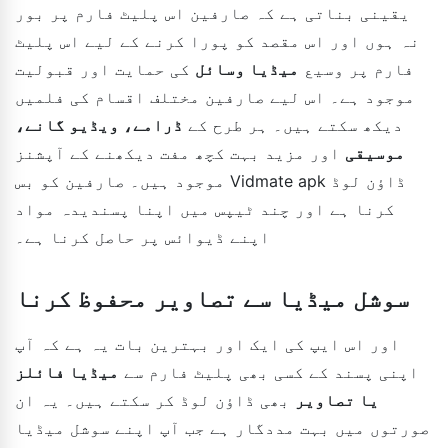
یقینی بناتی ہے کہ صارفین اس پلیٹ فارم پر بور
نہ ہوں اور اس مقصد کو پورا کرنے کے لیے اس پلیٹ
فارم پر وسیع
میڈیا وسائل
کی حمایت اور قبولیت
موجود ہے۔ اس لیے صارفین مختلف اقسام کی فلمیں
دیکھ سکتے ہیں۔ ہر طرح کے
ڈرامے، ویڈیو گانے،
موسیقی
اور مزید بہت کچھ مفت دیکھنے کے آپشنز
موجود ہیں۔ صارفین کو بس Vidmate apk ڈاؤن لوڈ
کرنا ہے اور چند ٹیپس میں اپنا پسندیدہ مواد
اپنے ڈیوائس پر حاصل کرنا ہے۔
سوشل میڈیا سے تصاویر محفوظ کرنا
اور اس ایپ کی ایک اور بہترین بات یہ ہے کہ آپ
اپنی پسند کے کسی بھی پلیٹ فارم سے
میڈیا فائلز
یا تصاویر
بھی ڈاؤن لوڈ کر سکتے ہیں۔ یہ ان
صورتوں میں بہت مددگار ہے جب آپ اپنے سوشل میڈیا