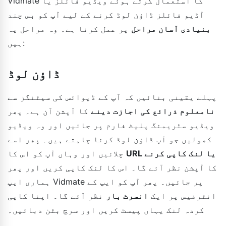
Vidmate کا استعمال کرتے ہوئے ویڈیو فائلز یا
آڈیو فائلز ڈاؤن لوڈ کرنے کے لیے آپ کو بس چند
بنیادی آسان مراحل
پر عمل کرنا ہے۔ وہ مراحل یہ
ہیں:
ڈاؤن لوڈ
پہلے یقینی بنائیں کہ آپ کے ڈیوائس کی سیٹنگز سے
نامعلوم ذرائع کی اجازت دینے
کا آپشن آن ہے۔ پھر
ویڈیو سٹریمنگ پلیٹ فارم پر جائیں اور وہ ویڈیو
کھولیں جو آپ ڈاؤن لوڈ کرنا چاہتے ہیں۔ پھر اسے
URL یا لنک کاپی کرنے
چلائیں اور وہاں آپ کو اس کا
کا آپشن نظر آئے گا۔ اس کا لنک کاپی کریں اور پھر
ہماری ایپ Vidmate پر جائیں۔ پھر آپ کو ایپ کے
انٹرفیس پر ایک
انسرٹ بار
نظر آئے گا۔ اپنا کاپی
کردہ لنک یہاں پیسٹ کریں اور سرچ بٹن دبائیں۔