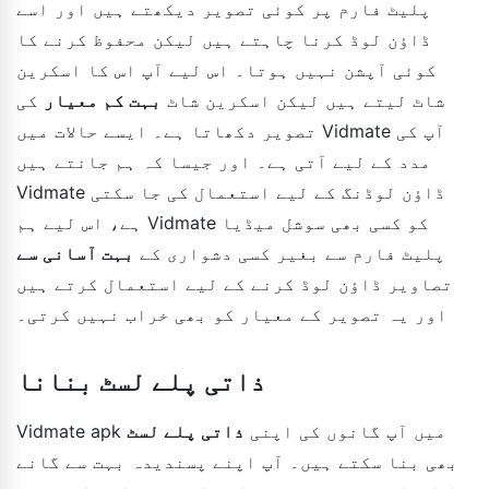
پلیٹ فارم پر کوئی تصویر دیکھتے ہیں اور اسے
ڈاؤن لوڈ کرنا چاہتے ہیں لیکن محفوظ کرنے کا
کوئی آپشن نہیں ہوتا۔ اس لیے آپ اس کا اسکرین
شاٹ لیتے ہیں لیکن اسکرین شاٹ
بہت کم معیار
کی
تصویر دکھاتا ہے۔ ایسے حالات میں Vidmate آپ کی
مدد کے لیے آتی ہے۔ اور جیسا کہ ہم جانتے ہیں
Vidmate ڈاؤن لوڈنگ کے لیے استعمال کی جا سکتی
ہے، اس لیے ہم Vidmate کو کسی بھی سوشل میڈیا
پلیٹ فارم سے بغیر کسی دشواری کے
بہت آسانی سے
تصاویر ڈاؤن لوڈ کرنے کے لیے استعمال کرتے ہیں
اور یہ تصویر کے معیار کو بھی خراب نہیں کرتی۔
ذاتی پلے لسٹ بنانا
Vidmate apk میں آپ گانوں کی اپنی
ذاتی پلے لسٹ
بھی بنا سکتے ہیں۔ آپ اپنے پسندیدہ بہت سے گانے