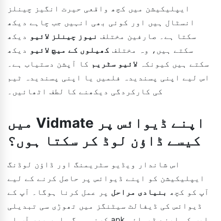
ایپلیکیشن میں کچھ واقعی حیرت انگیز چینلز
انسٹال ہیں اور کوئی بھی انہیں جب چاہے دیکھ
سکتا ہے۔ صارفین مختلف
نیوز چینلز لائیو
دیکھ
سکتے ہیں، وہ مختلف
کھیلوں کے میچ لائیو
دیکھ
سکتے ہیں کیونکہ
لائیو سٹریم
کا آپشن دستیاب ہے۔
اس لیے اپنی پسندیدہ فلمیں یا اپنی پسندیدہ ٹیم
کی کارکردگی دیکھنے کا لطف اٹھائیں۔
میں Vidmate اپنے ڈیوائس پر
کیسے ڈاؤن لوڈ کر سکتا ہوں؟
اس شاندار ویڈیو سٹریمنگ اور ڈاؤن لوڈنگ
ایپلیکیشن کو اپنے ڈیوائس پر حاصل کرنے کے لیے
آپ کو کچھ
بنیادی مراحل
پر عمل کرنا ہوگا۔ آپ کے
ڈیوائس کی ڈیفالٹ سیٹنگز میں تھوڑی سی تبدیلی
کرنی ہوگی اور پھر آپ اس apk ایپ کو اپنے ڈیوائس