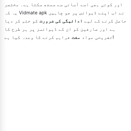
اور کوئی بھی اسے آسانی سے سمجھ سکتا ہے۔ مختصر
یہ کہ Vidmate apk نے اب اپنے ڈیوائس پر جو چاہیں
حاصل کرنے کے لیے
ادائیگی کی ضرورت
کو ختم کر دیا
ہے اور صارفین کو ان کے ڈیوائسز پر ہر طرح کا
فراہم کرنے کا وعدہ کیا ہے!
تفریحی مواد
مفت