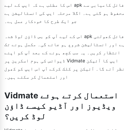
اس کا مطلب ہے کہ ایپ کے لیے apk فائل کامیابی سے
محفوظ ہو گئی ہے۔ اگلا مرحلہ ایپ کی انسٹالیشن ہے
جو ایک طرح کا خودکار عمل ہے۔
اس کے لیے آپ کو بس ڈاؤن لوڈ شدہ apk فائل کھولنی
ہے اور انسٹالیشن شروع ہو جائے گی۔ مکمل ہونے تک
انتظار کریں۔ یہ سب کچھ ہونے کے بعد آپ کو اپنے
ڈیوائس کی ہوم اسکرین پر Vidmate ایپ کا آئیکن
نظر آئے گا۔ آئیکن پر کلک کرکے آپ اس ایپ کو کھول
اور استعمال کر سکتے ہیں۔
Vidmate استعمال کرتے ہوئے
ویڈیوز اور آڈیو کیسے ڈاؤن
لوڈ کریں؟