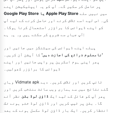
پر حاصل کر سکیں گے۔ آپ کو یہ ایپلیکیشن اپنے
میں نہیں ملے
Google Play Store یا Apple Play Store
گی۔ اس لیے اسے تلاش کرنے اور حاصل کرنے کے لیے آپ
کو اپنے ڈیوائس کا براؤزر استعمال کرنا ہوگا۔
آپ جہاں سے شروع کر سکتے ہیں وہ یہ ہے:
پہلے اپنے ڈیوائس کی سیٹنگز میں جائیں اور
'نامعلوم ذرائع کی اجازت دیں'
کا آپشن آن کریں۔
پھر اپنی ہوم اسکرین پر واپس جائیں اور اپنے
ڈیوائس کا براؤزر کھولیں۔
وہاں Vidmate apk ٹائپ کریں اور تلاش کریں۔ دیے
گئے نتائج میں سے ہماری ویب سائٹ منتخب کریں اور
پھر آپ کو فائل کے لیے ایک
ڈاؤن لوڈ بٹن
نظر آئے
گا۔ بٹن پر ٹیپ کریں اور ڈاؤن لوڈ ختم ہونے تک
انتظار کریں۔ ایک بار ڈاؤن لوڈ مکمل ہونے کے بعد