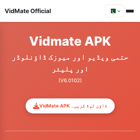
VidMate Official
Vidmate APK
حتمی ویڈیو اور میوزک ڈاؤنلوڈر
اور پلیئر
(V6.0102)
VidMate APK ڈاؤن لوڈ کریں۔