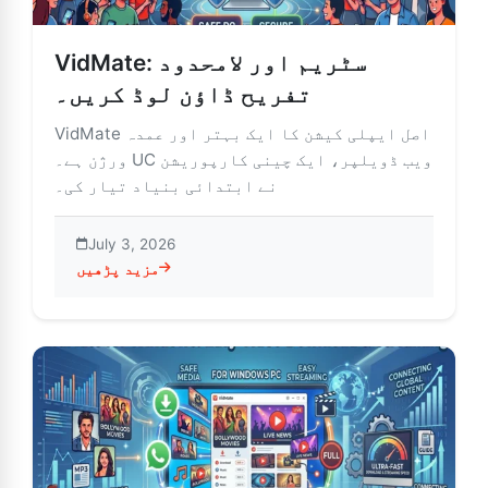
VidMate: سٹریم اور لامحدود
تفریح ​​ڈاؤن لوڈ کریں۔
VidMate اصل ایپلی کیشن کا ایک بہتر اور عمدہ
ورژن ہے۔ UC ویب ڈویلپر، ایک چینی کارپوریشن
نے ابتدائی بنیاد تیار کی۔
July 3, 2026
مزید پڑھیں
about VidMat: سٹریم اور لامحدود تفریح ​​ڈاؤن لوڈ کریں۔