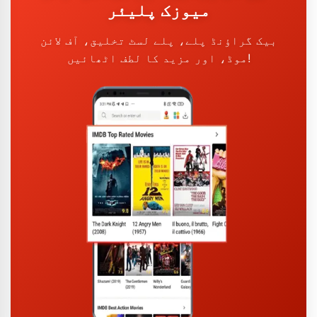
میوزک پلیئر
بیک گراؤنڈ پلے، پلے لسٹ تخلیق، آف لائن
موڈ، اور مزید کا لطف اٹھائیں!