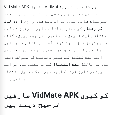
VidMate APK مقبول VidMate ایپ کا تازہ ترین
ترمیم شدہ ورژن ہے جس میں کئی نئی اور مفید
خصوصیات شامل ہیں۔ یہ اپ ڈیٹ شدہ ورژن
ڈاؤن لوڈ
کی رفتار
کو بہتر بناتا ہے اور صارفین کے لیے
مختلف پلیٹ فارمز سے فلمیں، ٹی وی سیریز، گانے
اور ویڈیوز ڈاؤن لوڈ کرنا آسان بناتا ہے۔ یہ ایپ
صارفین کو مواد جلدی محفوظ کرنے اور بعد میں
انٹرنیٹ کنکشن کے بغیر دیکھنے کی سہولت دیتی
ہے۔ یہ بالکل
مفت استعمال
کی جا سکتی ہے، جو اسے
ویڈیو ڈاؤن لوڈنگ ایپس میں ایک مقبول انتخاب
بناتی ہے۔
صارفین VidMate APK کو کیوں
ترجیح دیتے ہیں