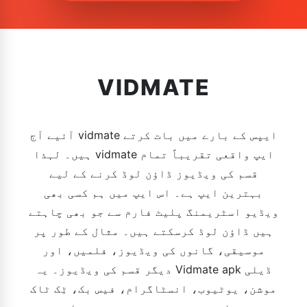
VIDMATE
آئیے آج vidmate ایپس کے بارے میں بات کرتے
ہیں۔ لہذا vidmate ایپ واقعی تقریباً تمام
قسم کی ویڈیوز ڈاؤن لوڈ کرنے کے لیے
بہترین ایپ ہے۔ اس ایپ میں ہم کسی بھی
ویڈیو اسٹریمنگ پلیٹ فارم سے جو بھی چاہتے
ہیں ڈاؤن لوڈ کرسکتے ہیں۔ مثال کے طور پر
موسیقی، گانوں کی ویڈیوز، فلمیں، اور
دیگر قسم کی ویڈیوز۔ یہ Vidmate apk ڈیلی
موشن، یوٹیوب، انسٹاگرام، فیس بک، ٹِک ٹاک