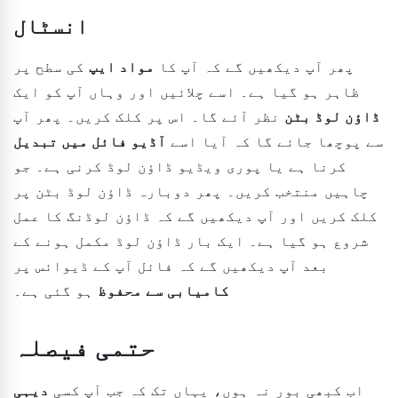
انسٹال
پھر آپ دیکھیں گے کہ آپ کا
مواد ایپ
کی سطح پر
ظاہر ہو گیا ہے۔ اسے چلائیں اور وہاں آپ کو ایک
ڈاؤن لوڈ بٹن
نظر آئے گا۔ اس پر کلک کریں۔ پھر آپ
سے پوچھا جائے گا کہ آیا اسے
آڈیو فائل میں تبدیل
کرنا ہے یا پوری ویڈیو ڈاؤن لوڈ کرنی ہے۔ جو
چاہیں منتخب کریں۔ پھر دوبارہ ڈاؤن لوڈ بٹن پر
کلک کریں اور آپ دیکھیں گے کہ ڈاؤن لوڈنگ کا عمل
شروع ہو گیا ہے۔ ایک بار ڈاؤن لوڈ مکمل ہونے کے
بعد آپ دیکھیں گے کہ فائل آپ کے ڈیوائس پر
کامیابی سے محفوظ
ہو گئی ہے۔
حتمی فیصلہ
اب کبھی بور نہ ہوں، یہاں تک کہ جب آپ کسی
دیہی